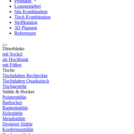
Produkte
Loungemöbel
Sitz Kombination
Tisch Kombination
Stoffkatalog
3D Planung
Referenzen
Dinerbänke
mit Sockel
als Hochbank
mit Füßen
Tische
Tischplatten Rechteckig
Tischplatten Quadratisch
Tischgestelle
Stühle & Hocker
Polsterstühle
Barhocker
Bankettstühle
Holzstühle
Metallstühle
Designer Stühle
Konferenzstühle