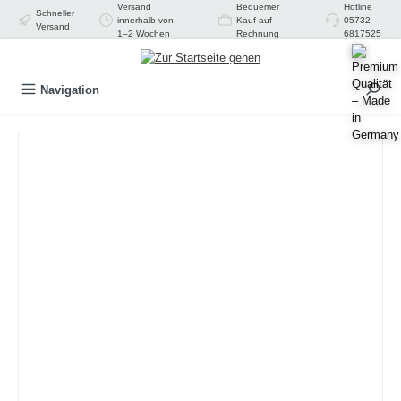
Versand
Bequemer
Hotline
Schneller
alt springen
innerhalb von
Kauf auf
05732-
Versand
1–2 Wochen
Rechnung
6817525
Navigation
Bildergalerie überspringen