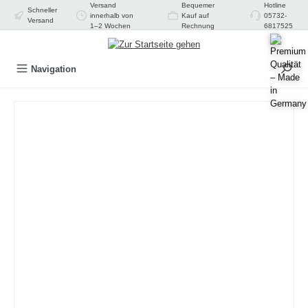
Versand
Bequemer
Hotline
Schneller
alt springen
innerhalb von
Kauf auf
05732-
Versand
1–2 Wochen
Rechnung
6817525
Navigation
Bildergalerie überspringen