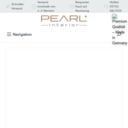
Versand
Bequemer
Hotline
Schneller
alt springen
innerhalb von
Kauf auf
05732-
Versand
1–2 Wochen
Rechnung
6817525
Navigation
Bildergalerie überspringen