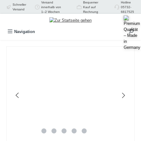
Versand
Bequemer
Hotline
Schneller
alt springen
innerhalb von
Kauf auf
05732-
Versand
1–2 Wochen
Rechnung
6817525
Navigation
Bildergalerie überspringen